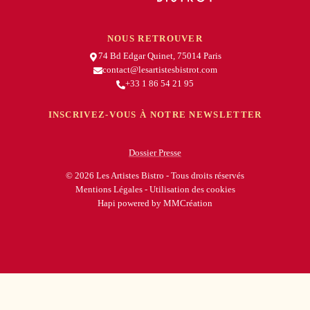
NOUS RETROUVER
74 Bd Edgar Quinet, 75014 Paris
contact@lesartistesbistrot.com
+33 1 86 54 21 95
INSCRIVEZ-VOUS À NOTRE NEWSLETTER
Dossier Presse
© 2026 Les Artistes Bistro - Tous droits réservés
Mentions Légales
-
Utilisation des cookies
Hapi
powered by
MMCréation
Les Artistes Bistro
74 Bd Edgar Quinet, 75014 Paris
+33 1 86 54 21 95
-
contact@lesartistesbistrot.com