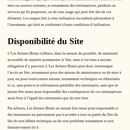
sites ou sources externes, et notamment des informations, produits ou
services qu’ils proposent, ou de tout usage qui peut être fait de ces
éléments. Les risques liés à cette utilisation incombent pleinement à
l’internaute, qui doit se conformer à leurs conditions d’utilisation.
Disponibilité du Site
L’Les Artistes Bistro s'efforce, dans la mesure du possible, de maintenir
accessible de manière permanente le Site, mais n’est tenu à aucune
obligation d’y parvenir. L’Les Artistes Bistro peut donc interrompre
l’accès au Site, notamment pour des raisons de maintenance ou de mise à
jour, ou pour toutes autres raisons, notamment techniques ou éditoriales
et ce, sans préavis ni information préalable des internautes, sans que ne
puisse être tenue pour responsable des conséquences de ces interruptions
aussi bien à l’égard des internautes que de tout tiers.
Par ailleurs, Les Artistes Bistro ne saurait être tenue pour responsable si
des internautes ne parvenaient pas à accéder à tout ou partie du Site du
RESTAURANT
fait de tout défaut technique ou de tout problème notamment et non
MENU
limitativement lié à :