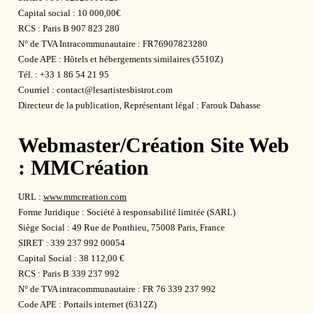
Capital social : 10 000,00€
RCS : Paris B 907 823 280
N° de TVA Intracommunautaire : FR76907823280
Code APE : Hôtels et hébergements similaires (5510Z)
Tél. : +33 1 86 54 21 95
Courriel : contact@lesartistesbistrot.com
Directeur de la publication, Représentant légal : Farouk Dahasse
Webmaster/Création Site Web
: MMCréation
URL :
www.mmcreation.com
Forme Juridique : Société à responsabilité limitée (SARL)
Siège Social : 49 Rue de Ponthieu, 75008 Paris, France
SIRET : 339 237 992 00054
Capital Social : 38 112,00 €
RCS : Paris B 339 237 992
N° de TVA intracommunautaire : FR 76 339 237 992
Code APE : Portails internet (6312Z)